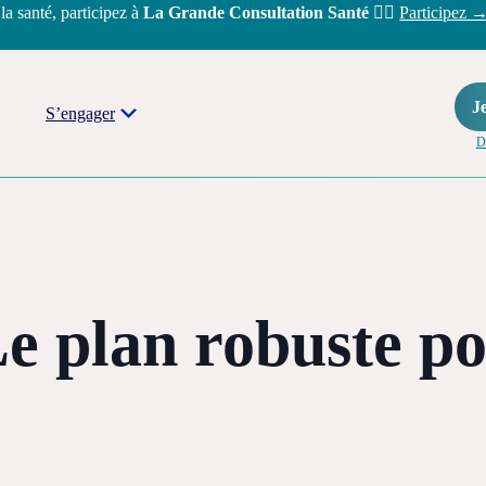
 la santé, participez à
La Grande Consultation Santé
👩‍⚕️
Participez 
Je
S’engager
D
 Le plan robuste p