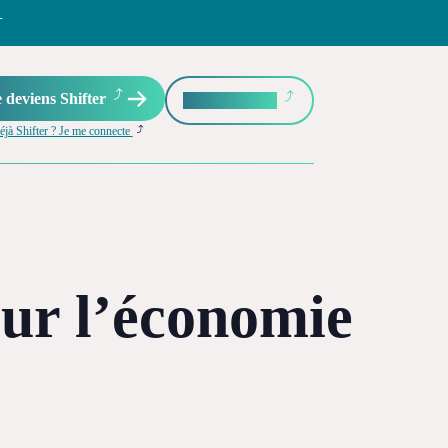
→
 deviens Shifter
Je fais un don
éjà Shifter ? Je me connecte
our l’économie