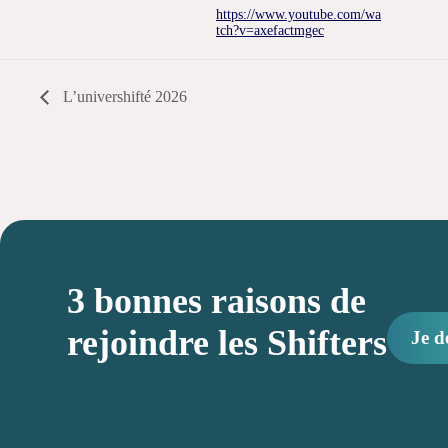
https://www.youtube.com/wa
tch?v=axefactmgec
L’univershifté 2026
3 bonnes raisons de
rejoindre les Shifters
Je d