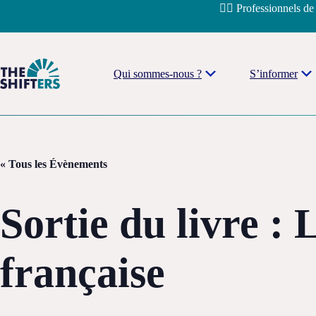
Passer
🧑‍⚕️ Professionnels de
au
contenu
Qui sommes-nous ?
S’informer
« Tous les Évènements
Sortie du livre :
française