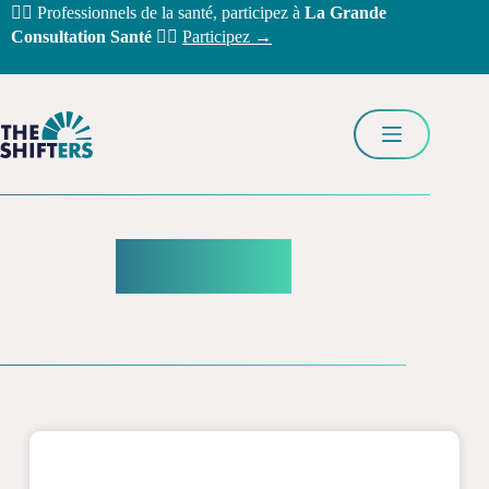
Passer
🧑‍⚕️ Professionnels de la santé, participez à
La Grande
au
Consultation Santé
👩‍⚕️
Participez →
contenu
Annecy