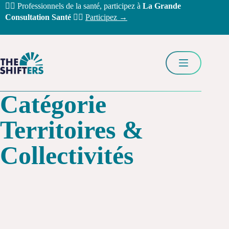
Passer
🧑‍⚕️ Professionnels de la santé, participez à
La Grande
au
Consultation Santé
👩‍⚕️
Participez →
contenu
Catégorie
Territoires &
Collectivités